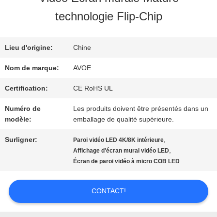
technologie Flip-Chip
NOUS
Lieu d'origine:
Chine
VISITE
Nom de marque:
AVOE
DE
Certification:
CE RoHS UL
L'USINE
Numéro de
Les produits doivent être présentés dans un
modèle:
emballage de qualité supérieure.
CONTRÔLE
Surligner:
,
Paroi vidéo LED 4K/8K intérieure
,
Affichage d'écran mural vidéo LED
DE
Écran de paroi vidéo à micro COB LED
LA
CONTACT!
QUALITÉ