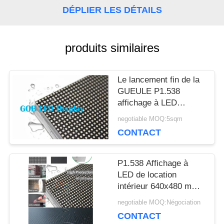
DÉPLIER LES DÉTAILS
NOUS
CONTACTER
produits similaires
NOUVELLES
Le lancement fin de la
GUEULE P1.538
affichage à LED
LES
SMD1212 Front
negotiable MOQ:5sqm
Service 640x480mm
CONTACT
AFFAIRES
P1.538 Affichage à
LE
LED de location
intérieur 640x480 mm
BLOG
Affichage à LED GOB
negotiable MOQ:Négociation
CONTACT