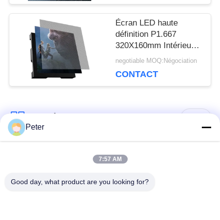
DEMANDEZ
Écran LED haute
UN DEVIS
définition P1.667
320X160mm Intérieur
GOB
negotiable MOQ:Négociation
VR
CONTACT
PLAN
Catégories populaires
Tous
Peter
DU
SITE
Affichage LED fixe
Affichage LED fixe
7:57 AM
extérieur
intérieur
Good day, what product are you looking for?
POLITIQUE
Affichage LED en
Affichage LED de
verre transparent
location de scène
EN