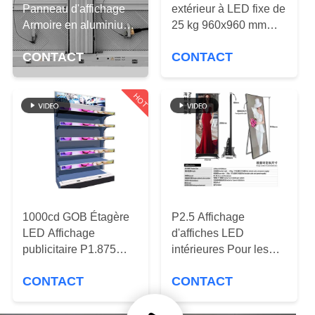
VISITE
Panneau d'affichage
extérieur à LED fixe de
Armoire en aluminium
25 kg 960x960 mm
DE
imperméable à l'eau
Armoire en aluminium
L'USINE
CONTACT
CONTACT
960x960mm 23kg
IP65
10000K
CONTRÔLE
HOT
DE
LA
QUALITÉ
NOUS
1000cd GOB Étagère
P2.5 Affichage
CONTACTER
LED Affichage
d'affiches LED
publicitaire P1.875
intérieures Pour les
Pour le supermarché
magasins Aéroports
NOUVELLES
CONTACT
CONTACT
Expositions Hôtels
Shopping Mall