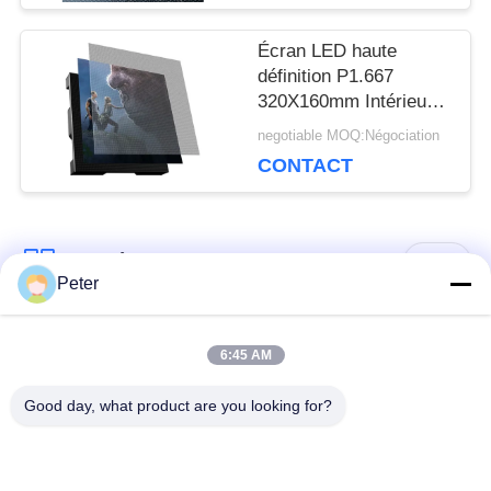
DEMANDEZ
Écran LED haute
UN DEVIS
définition P1.667
320X160mm Intérieur
GOB
negotiable MOQ:Négociation
VR
CONTACT
PLAN
Catégories populaires
Tous
Peter
DU
SITE
Affichage LED fixe
Affichage LED fixe
6:45 AM
extérieur
intérieur
Good day, what product are you looking for?
POLITIQUE
Affichage LED en
Affichage LED de
verre transparent
location de scène
EN