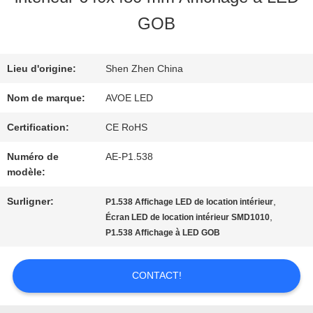
GOB
NOUS
Lieu d'origine:
Shen Zhen China
VISITE
Nom de marque:
AVOE LED
DE
Certification:
CE RoHS
L'USINE
Numéro de
AE-P1.538
modèle:
CONTRÔLE
Surligner:
,
P1.538 Affichage LED de location intérieur
,
Écran LED de location intérieur SMD1010
DE
P1.538 Affichage à LED GOB
LA
CONTACT!
QUALITÉ