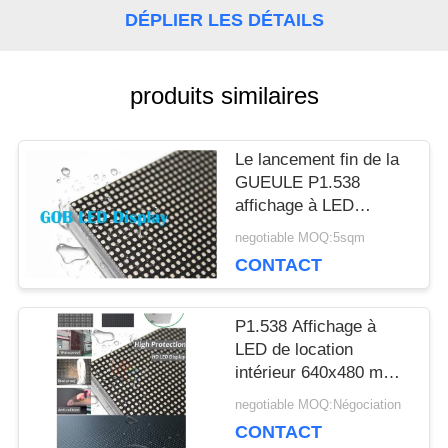
DÉPLIER LES DÉTAILS
NOUS
CONTACTER
produits similaires
NOUVELLES
Le lancement fin de la
GUEULE P1.538
affichage à LED
LES
SMD1212 Front
negotiable MOQ:5sqm
Service 640x480mm
CONTACT
AFFAIRES
P1.538 Affichage à
LE
LED de location
intérieur 640x480 mm
BLOG
Affichage à LED GOB
negotiable MOQ:Négociation
CONTACT