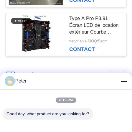
CONTACT
DEMANDEZ
Type A Pro P3.91
UN DEVIS
Écran LED de location
extérieur Courbe
Cabinet 500x500 /
VR
negotiable MOQ:5sqm
500x1000 Avec Deux
CONTACT
Verrous
PLAN
Catégories populaires
Tous
DU
Peter
SITE
Affichage LED fixe
Affichage LED fixe
6:19 PM
extérieur
intérieur
POLITIQUE
Good day, what product are you looking for?
Affichage LED en
Affichage LED de
EN
verre transparent
location de scène