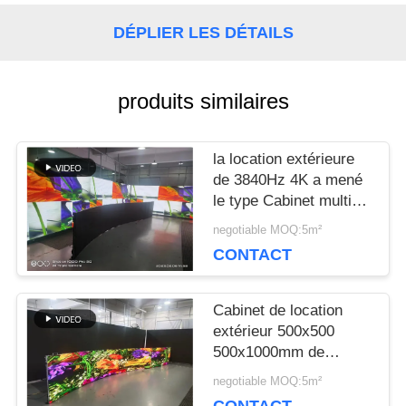
NOUS
DÉPLIER LES DÉTAILS
CONTACTER
produits similaires
NOUVELLES
la location extérieure
de 3840Hz 4K a mené
le type Cabinet multiple
LES
d'écran de courbe de F
negotiable MOQ:5m²
AFFAIRES
CONTACT
Cabinet de location
LE
extérieur 500x500
500x1000mm de
BLOG
courbe d'affichage à
negotiable MOQ:5m²
LED de 3.91mm 4K