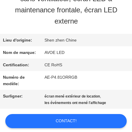
maintenance frontale, écran LED
NOUS
externe
VISITE
Lieu d'origine:
Shen zhen Chine
DE
Nom de marque:
AVOE LED
L'USINE
Certification:
CE RoHS
Numéro de
AE-P4.81ORRGB
CONTRÔLE
modèle:
DE
Surligner:
,
écran mené extérieur de location
les événements ont mené l'affichage
LA
QUALITÉ
CONTACT!