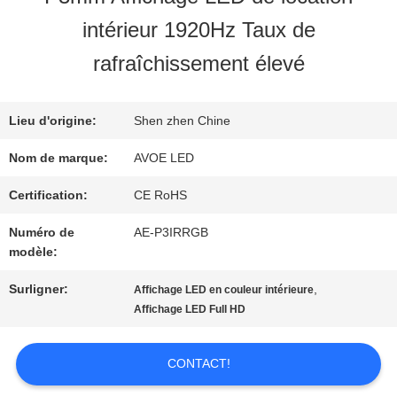
intérieur 1920Hz Taux de
NOUS
rafraîchissement élevé
VISITE
Lieu d'origine:
Shen zhen Chine
DE
Nom de marque:
AVOE LED
L'USINE
Certification:
CE RoHS
Numéro de
AE-P3IRRGB
CONTRÔLE
modèle:
DE
Surligner:
,
Affichage LED en couleur intérieure
Affichage LED Full HD
LA
QUALITÉ
CONTACT!