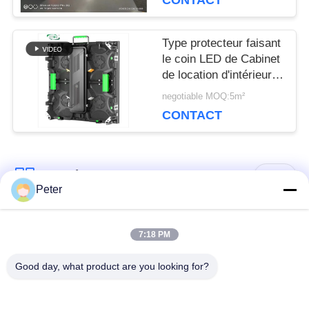
CONTACT
DEMANDEZ
Type protecteur faisant
UN DEVIS
le coin LED de Cabinet
de location d'intérieur
du panneau 500x1000
VR
negotiable MOQ:5m²
de D P3.91 3840Hz
CONTACT
PLAN
Catégories populaires
Tous
DU
Peter
SITE
Affichage LED fixe
Affichage LED fixe
7:18 PM
extérieur
intérieur
POLITIQUE
Good day, what product are you looking for?
Affichage LED en
Affichage LED de
EN
verre transparent
location de scène