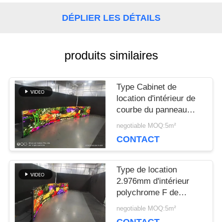
NOUS
DÉPLIER LES DÉTAILS
CONTACTER
produits similaires
NOUVELLES
Type Cabinet de
location d'intérieur de
courbe du panneau
LES
500x1000mm de F
negotiable MOQ:5m²
P3.91 4K 3840Hz LED
AFFAIRES
CONTACT
Type de location
LE
2.976mm d'intérieur
polychrome F de
BLOG
l'affichage à LED
negotiable MOQ:5m²
ICN2153 3840Hz