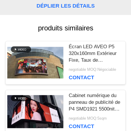
DÉPLIER LES DÉTAILS
NOUS
CONTACTER
produits similaires
NOUVELLES
Écran LED AVEO P5
320x160mm Extérieur
Fixe, Taux de
LES
Rafraîchissement
negotiable MOQ:Négociable
Élevé 3840Hz
CONTACT
AFFAIRES
Cabinet numérique du
LE
panneau de publicité de
P4 SMD1921 5500nits
BLOG
AVOE LED 960*960mm
negotiable MOQ:5sqm
CONTACT