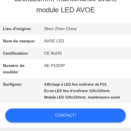
module LED AVOE
NOUS
Lieu d'origine:
Shen Zhen China
VISITE
Nom de marque:
AVOE LED
DE
Certification:
CE RoHS
L'USINE
Numéro de
AE-P10DIP
modèle:
CONTRÔLE
Surligner:
,
Affichage à LED fixe extérieur de P10
,
Écran LED fixe d'extérieur 320x320mm
DE
,
Module LED 320x320mm
maintenance avant
LA
CONTACT!
QUALITÉ