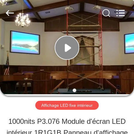
2026
Shen
Zhen
AVOE
Hi-
tech
À
Co.,
Ltd..
All
LA
Rights
Reserved.
MAISON
PRODUITS
À
Affichage LED fixe intérieur
PROPOS
1000nits P3.076 Module d'écran LED
DE
intérieur 1R1G1B Panneau d'affichage