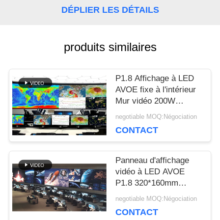
DÉPLIER LES DÉTAILS
NOUS
CONTACTER
produits similaires
NOUVELLES
P1.8 Affichage à LED
AVOE fixe à l'intérieur
Mur vidéo 200W
LES
320*160mm Module
negotiable MOQ:Négociation
3840Hz
CONTACT
AFFAIRES
Panneau d'affichage
LE
vidéo à LED AVOE
P1.8 320*160mm
BLOG
3840Hz
negotiable MOQ:Négociation
CONTACT