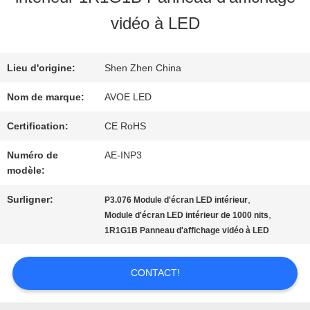
vidéo à LED
NOUS
Lieu d'origine:
Shen Zhen China
VISITE
Nom de marque:
AVOE LED
DE
Certification:
CE RoHS
L'USINE
Numéro de
AE-INP3
modèle:
CONTRÔLE
Surligner:
,
P3.076 Module d'écran LED intérieur
,
Module d'écran LED intérieur de 1000 nits
DE
1R1G1B Panneau d'affichage vidéo à LED
LA
CONTACT!
QUALITÉ