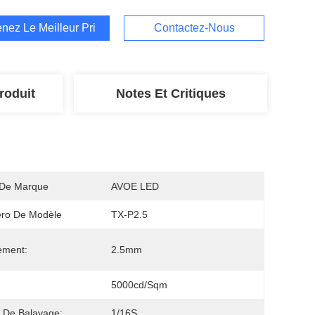
nez Le Meilleur Prix
Contactez-Nous
roduit
Notes Et Critiques
De Marque
AVOE LED
ro De Modèle
TX-P2.5
ement:
2.5mm
5000cd/sqm
 De Balayage:
1/16S