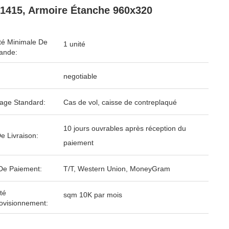
415, Armoire Étanche 960x320
té Minimale De
1 unité
nde:
negotiable
age Standard:
Cas de vol, caisse de contreplaqué
10 jours ouvrables après réception du
e Livraison:
paiement
De Paiement:
T/T, Western Union, MoneyGram
té
sqm 10K par mois
ovisionnement: