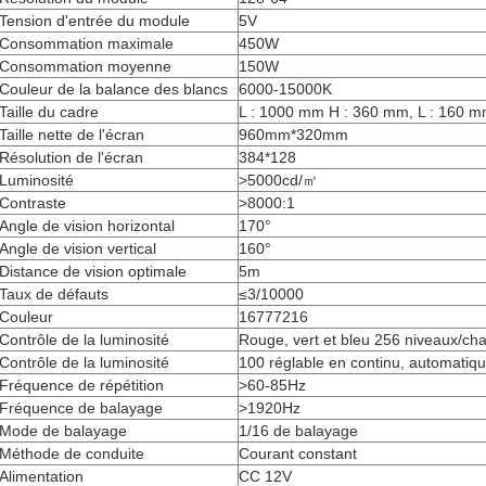
Tension d'entrée du module
5V
Consommation maximale
450W
Consommation moyenne
150W
Couleur de la balance des blancs
6000-15000K
Taille du cadre
L : 1000 mm H : 360 mm, L : 160 m
Taille nette de l'écran
960mm*320mm
Résolution de l'écran
384*128
Luminosité
>5000cd/㎡
Contraste
>8000:1
Angle de vision horizontal
170°
Angle de vision vertical
160°
Distance de vision optimale
5m
Taux de défauts
≤3/10000
Couleur
16777216
Contrôle de la luminosité
Rouge, vert et bleu 256 niveaux/ch
Contrôle de la luminosité
100 réglable en continu, automatiq
Fréquence de répétition
>60-85Hz
Fréquence de balayage
>1920Hz
Mode de balayage
1/16 de balayage
Méthode de conduite
Courant constant
Alimentation
CC 12V