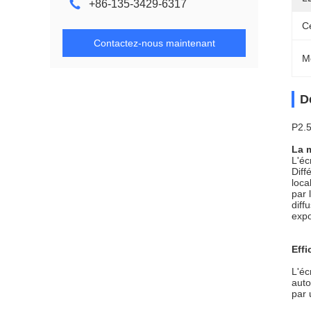
+86-135-3429-6317
Ce
Contactez-nous maintenant
M
D
P2.5
La m
L'éc
Diff
loca
par 
diff
expo
Effi
L'éc
auto
par 