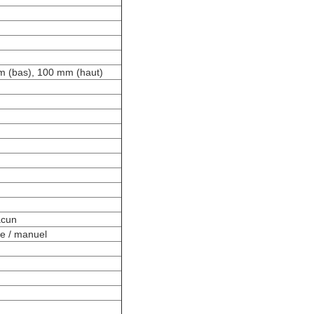
m (bas), 100 mm (haut)
acun
ue / manuel