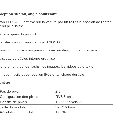
eption sur rail, angle coulissant
ran LED AVOE est fixé sur la voiture par un rail et la position de l'écran 
enu plus lisible.
ctéristiques du produit :
ransfert de données haut débit 3G/4G
luminium moulé sous pression avec un design ultra fin et léger
aisceau de câbles interne organisé
rend en charge les flashs, les images, les vidéos et le texte
ntretien facile et conception IP65 et affichage durable
amètre
Pas de pixel
2,5 mm
Configuration des pixels
RVB 3-en-1
Densité de pixels
160000 pixels/㎡
Taille du module
320*160mm
Résolution du module
128*64