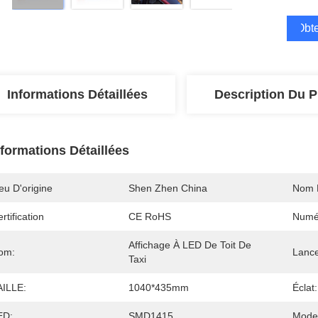
Obte
Informations Détaillées
Description Du P
nformations Détaillées
eu D'origine
Shen Zhen China
Nom 
rtification
CE RoHS
Numé
Affichage À LED De Toit De 
om:
Lanc
Taxi
AILLE:
1040*435mm
Éclat:
ED:
SMD1415
Mode