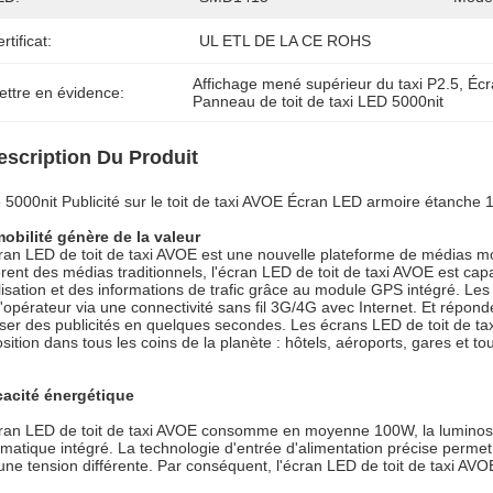
rtificat:
UL ETL DE LA CE ROHS
Affichage mené supérieur du taxi P2.5
, 
Écr
ettre en évidence:
Panneau de toit de taxi LED 5000nit
escription Du Produit
 5000nit Publicité sur le toit de taxi AVOE Écran LED armoire étanch
obilité génère de la valeur
ran LED de toit de taxi AVOE est une nouvelle plateforme de médias mobi
érent des médias traditionnels, l'écran LED de toit de taxi AVOE est cap
lisation et des informations de trafic grâce au module GPS intégré. Les 
l'opérateur via une connectivité sans fil 3G/4G avec Internet. Et rép
user des publicités en quelques secondes. Les écrans LED de toit de tax
sition dans tous les coins de la planète : hôtels, aéroports, gares et to
cacité énergétique
ran LED de toit de taxi AVOE consomme en moyenne 100W, la luminosité
matique intégré. La technologie d'entrée d'alimentation précise perme
une tension différente. Par conséquent, l'écran LED de toit de taxi A