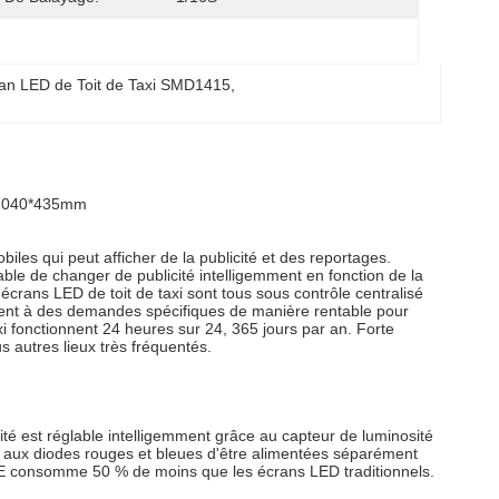
an LED de Toit de Taxi SMD1415
, 
e 1040*435mm
les qui peut afficher de la publicité et des reportages.
able de changer de publicité intelligemment en fonction de la
écrans LED de toit de taxi sont tous sous contrôle centralisé
ondent à des demandes spécifiques de manière rentable pour
i fonctionnent 24 heures sur 24, 365 jours par an. Forte
us autres lieux très fréquentés.
 est réglable intelligemment grâce au capteur de luminosité
t aux diodes rouges et bleues d'être alimentées séparément
VOE consomme 50 % de moins que les écrans LED traditionnels.