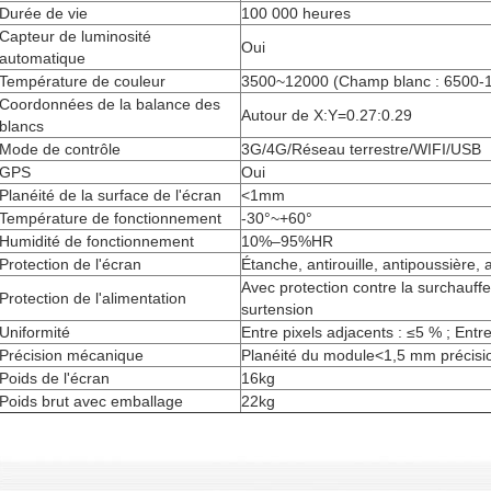
Durée de vie
100 000 heures
Capteur de luminosité
Oui
automatique
Température de couleur
3500~12000 (Champ blanc : 6500-
Coordonnées de la balance des
Autour de X:Y=0.27:0.29
blancs
Mode de contrôle
3G/4G/Réseau terrestre/WIFI/USB
GPS
Oui
Planéité de la surface de l'écran
<1mm
Température de fonctionnement
-30°~+60°
Humidité de fonctionnement
10%–95%HR
Protection de l'écran
Étanche, antirouille, antipoussière, 
Avec protection contre la surchauffe,
Protection de l'alimentation
surtension
Uniformité
Entre pixels adjacents : ≤5 % ; Ent
Précision mécanique
Planéité du module<1,5 mm préci
Poids de l'écran
16kg
Poids brut avec emballage
22kg