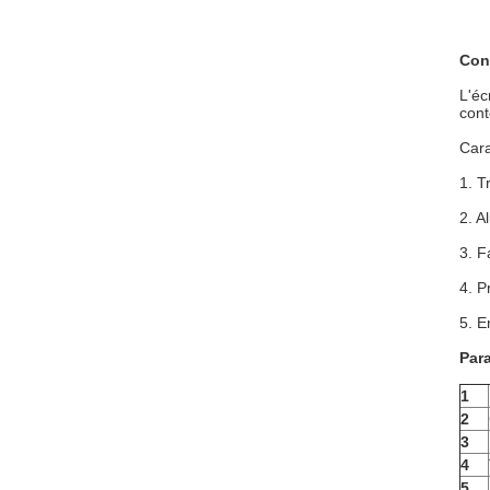
Conc
L'éc
cont
Cara
1. T
2. A
3. F
4. P
5. E
Par
1
2
3
4
5