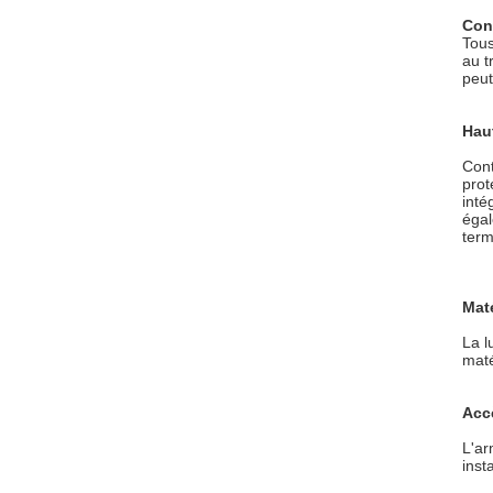
Cont
Tous
au t
peut
Haut
Cont
prot
inté
égal
term
Maté
La l
maté
Accè
L'ar
inst