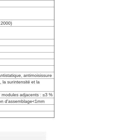
12000)
antistatique, antimoisissure
 la surintensité et la
re modules adjacents : ≤3 %
sion d'assemblage<1mm