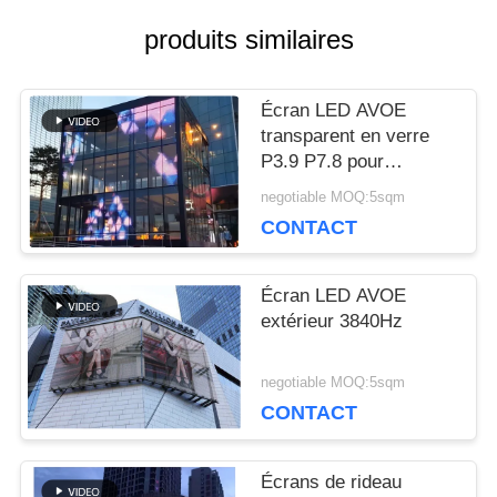
produits similaires
NOUS
CONTACTER
Écran LED AVOE
transparent en verre
P3.9 P7.8 pour
NOUVELLES
extérieur, pour centre
negotiable MOQ:5sqm
commercial
CONTACT
LES
Écran LED AVOE
AFFAIRES
extérieur 3840Hz
negotiable MOQ:5sqm
LE
CONTACT
BLOG
Écrans de rideau