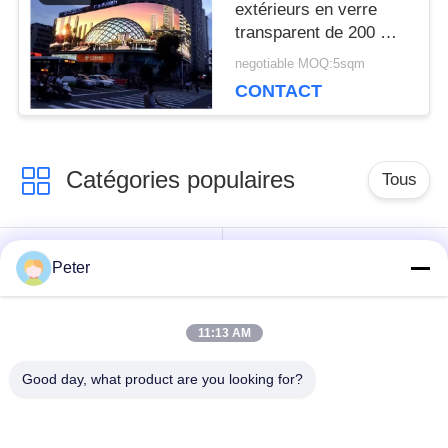
extérieurs en verre
DEMANDEZ
transparent de 200 W
3840 Hz
UN DEVIS
negotiable MOQ:5sqm
CONTACT
VR
Catégories populaires
Tous
PLAN
Affichage LED fixe
Affichage LED fixe
DU
Peter
extérieur
intérieur
SITE
11:13 AM
Affichage LED en
Affichage LED de
verre transparent
location de scène
POLITIQUE
Good day, what product are you looking for?
Affichage LED à
Affichage LED de
EN
hauteur fin
location en plein air