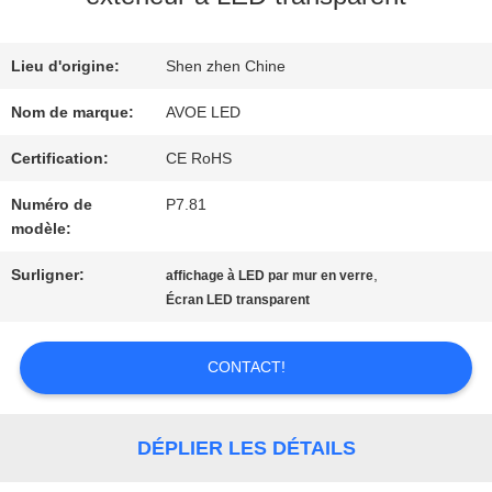
NOUS
Lieu d'origine:
Shen zhen Chine
Nom de marque:
AVOE LED
VISITE
Certification:
CE RoHS
DE
Numéro de
P7.81
L'USINE
modèle:
Surligner:
,
affichage à LED par mur en verre
CONTRÔLE
Écran LED transparent
DE
CONTACT!
LA
QUALITÉ
DÉPLIER LES DÉTAILS