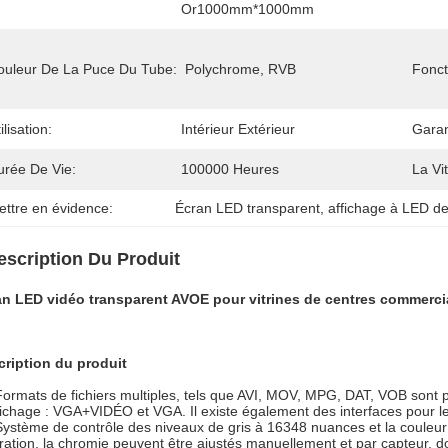
Or1000mm*1000mm
ouleur De La Puce Du Tube:
Polychrome, RVB
Fonct
ilisation:
Intérieur Extérieur
Garan
urée De Vie:
100000 Heures
La Vi
ettre en évidence:
Écran LED transparent
, 
affichage à LED de
escription Du Produit
an LED vidéo transparent AVOE pour vitrines de centres commerci
cription du produit
Formats de fichiers multiples, tels que AVI, MOV, MPG, DAT, VOB sont 
fichage : VGA+VIDÉO et VGA. Il existe également des interfaces pour le 
Système de contrôle des niveaux de gris à 16348 nuances et la couleur es
ration, la chromie peuvent être ajustés manuellement et par capteur, d