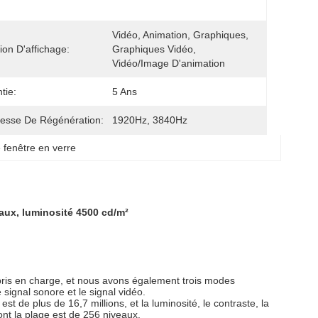
Vidéo, Animation, Graphiques, 
ion D'affichage:
Graphiques Vidéo, 
Vidéo/image D'animation
tie:
5 Ans
tesse De Régénération:
1920Hz, 3840Hz
 fenêtre en verre
aux, luminosité 4500 cd/m²
pris en charge, et nous avons également trois modes
signal sonore et le signal vidéo.
t de plus de 16,7 millions, et la luminosité, le contraste, la
ont la plage est de 256 niveaux.