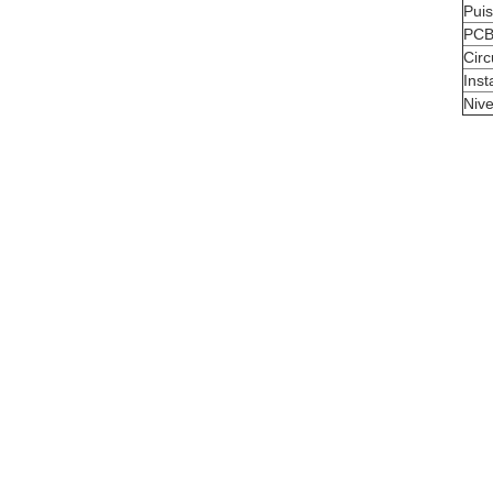
Pui
PC
Circ
Inst
Nive