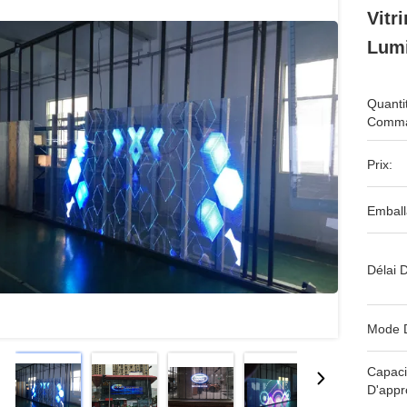
Vitr
Lumi
Quanti
Comma
Prix:
Emball
Délai D
Mode 
Capaci
D'appr