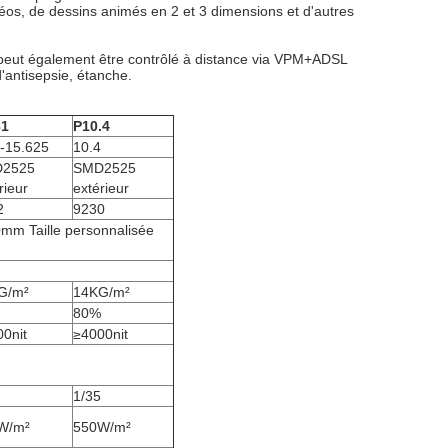
déos, de dessins animés en 2 et 3 dimensions et d'autres
t peut également être contrôlé à distance via VPM+ADSL
d'antisepsie, étanche.
81
P10.4
-15.625
10.4
2525
SMD2525
rieur
extérieur
2
9230
 Taille personnalisée
G/m²
14KG/m²
80%
0nit
≥4000nit
1/35
W/m²
550W/m²