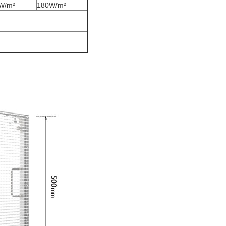
W/m²
180W/m²