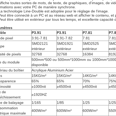
Affiche toutes sortes de mots, de texte, de graphiques, d'images, de vi
rmations avec votre PC de manière synchrone.
La technologie Line-Double est adoptée pour le réglage de l'image.
Peut être connecté à un PC et au réseau web et afficher le contenu, e
Peut être utilisé en extérieur par tous les temps, et excellente capacité 
amètres
èle
P3.91
P3.91
P7.81
P7.
de pixel
3.91-7.81
3.91-7.82
7.81
7.81
SMD2121
SMD1921
SMD2525
SMD
pe
intérieur
extérieur
extérieur
exté
ité de pixels
32768
32768
16384
819
500mm*500 ou 500mm*1000mm ou 1000mm*1000mm
le du module
disponible
riau du boîtier
Acrylique Aluminium Acier
ds
15KG/m²
15KG/m²
14KG/m²
14K
nsparence
65%
65%
70%
75%
inosité
≥1000nit
≥4500nit
≥4500nit
≥450
x de
≥1920HZ
aîchissement
e de balayage
1/165
1/85
1/25
1/25
sommation
400W/m²
600W/m²
600W/m²
550
trique maximale