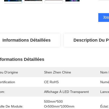
Obte
Informations Détaillées
Description Du P
nformations Détaillées
eu D'origine
Shen Zhen Chine
Nom 
rtification
CE RoHS
Numé
om:
Affichage À LED Transparent
Lance
500mm*500 
ille De Module:
Or500mm*1000mm 
Éclat: