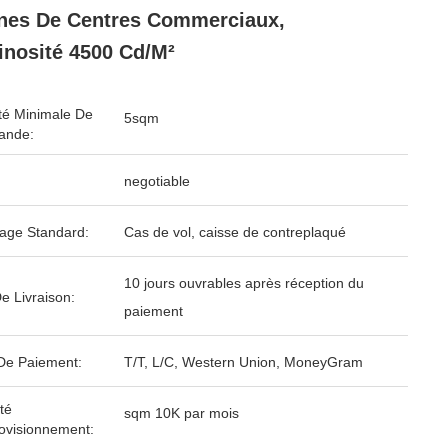
ines De Centres Commerciaux,
nosité 4500 Cd/m²
té Minimale De
5sqm
nde:
negotiable
age Standard:
Cas de vol, caisse de contreplaqué
10 jours ouvrables après réception du
e Livraison:
paiement
De Paiement:
T/T, L/C, Western Union, MoneyGram
té
sqm 10K par mois
ovisionnement: