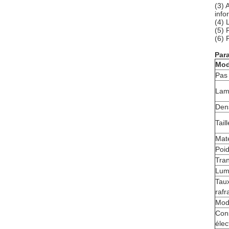
(3) 
info
(4) 
(5) 
(6) 
Par
Mod
Pas 
Lam
Dens
Tail
Maté
Poi
Tra
Lum
Tau
rafr
Mod
Con
élec