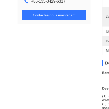
+86-135-3429-6317
Contactez-nous maintenant
C
Ut
D
M
D
Écr
Des
(1) 
d'af
(2) 
satu