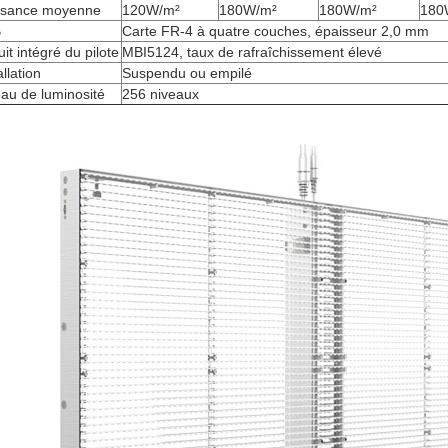
ssance moyenne
120W/m²
180W/m²
180W/m²
180
B
Carte FR-4 à quatre couches, épaisseur 2,0 mm
uit intégré du pilote
MBI5124, taux de rafraîchissement élevé
allation
Suspendu ou empilé
au de luminosité
256 niveaux