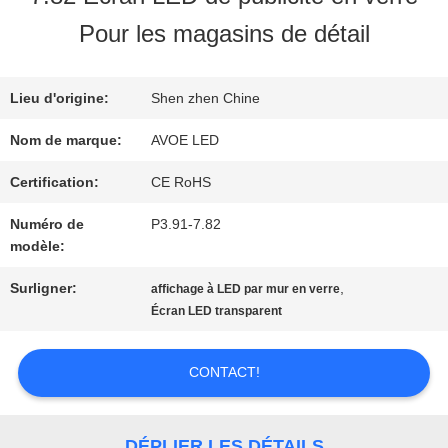
Pour les magasins de détail
NOUS
Lieu d'origine:
Shen zhen Chine
VISITE
Nom de marque:
AVOE LED
DE
Certification:
CE RoHS
L'USINE
Numéro de
P3.91-7.82
modèle:
CONTRÔLE
Surligner:
,
affichage à LED par mur en verre
Écran LED transparent
DE
LA
CONTACT!
QUALITÉ
DÉPLIER LES DÉTAILS