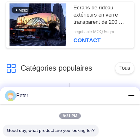
DEMANDEZ
Écrans de rideau
extérieurs en verre
UN DEVIS
transparent de 200 W
3840 Hz
negotiable MOQ:5sqm
CONTACT
VR
Catégories populaires
PLAN
Tous
DU
Affichage LED fixe
Affichage LED fixe
SITE
Peter
extérieur
intérieur
8:31 PM
Affichage LED en
Affichage LED de
POLITIQUE
verre transparent
location de scène
Good day, what product are you looking for?
EN