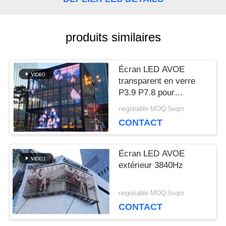
NOUS
produits similaires
CONTACTER
Écran LED AVOE
NOUVELLES
transparent en verre
P3.9 P7.8 pour
extérieur, pour centre
negotiable MOQ:5sqm
LES
commercial
CONTACT
AFFAIRES
Écran LED AVOE
extérieur 3840Hz
LE
negotiable MOQ:5sqm
BLOG
CONTACT