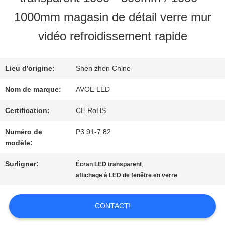
1000mm magasin de détail verre mur
NOUS
vidéo refroidissement rapide
VISITE
Lieu d'origine:
Shen zhen Chine
DE
Nom de marque:
AVOE LED
L'USINE
Certification:
CE RoHS
Numéro de
P3.91-7.82
CONTRÔLE
modèle:
DE
Surligner:
,
Écran LED transparent
affichage à LED de fenêtre en verre
LA
QUALITÉ
CONTACT!