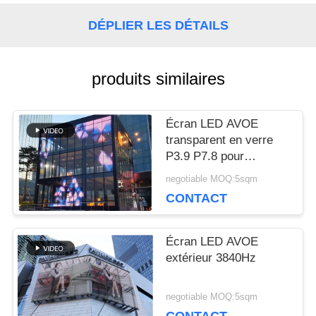
NOUS
DÉPLIER LES DÉTAILS
CONTACTER
produits similaires
NOUVELLES
Écran LED AVOE
transparent en verre
P3.9 P7.8 pour
LES
extérieur, pour centre
negotiable MOQ:5sqm
commercial
AFFAIRES
CONTACT
Écran LED AVOE
LE
extérieur 3840Hz
BLOG
negotiable MOQ:5sqm