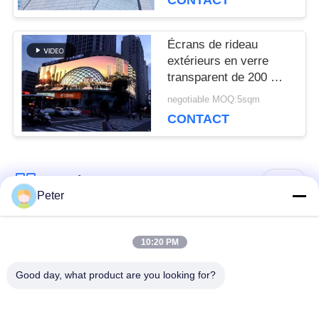
CONTACT
DEMANDEZ
Écrans de rideau
UN DEVIS
extérieurs en verre
transparent de 200 W
3840 Hz
VR
negotiable MOQ:5sqm
CONTACT
PLAN
Catégories populaires
Tous
DU
Peter
SITE
Affichage LED fixe
Affichage LED fixe
10:20 PM
extérieur
intérieur
POLITIQUE
Good day, what product are you looking for?
Affichage LED en
Affichage LED de
EN
verre transparent
location de scène