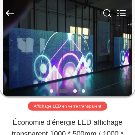
2026
Shen
Zhen
AVOE
Hi-
tech
À
Co.,
Ltd..
All
LA
Rights
Reserved.
MAISON
PRODUITS
À
Affichage LED en verre transparent
PROPOS
Économie d'énergie LED affichage
DE
transparent 1000 * 500mm / 1000 *